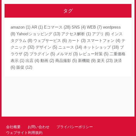
タグ
amazon
(1)
AR
(1)
Eコマース
(28)
SNS
(4)
WEB
(7)
wordpress
(8)
Yahoo!ショッピング
(13)
アクセス解析
(1)
アプリ
(6)
インス
タグラム
(8)
ウェブサービス
(6)
カート
(3)
スマートフォン
(4)
テ
クニック
(32)
デザイン
(5)
ニュース
(14)
ネットショップ
(18)
ブ
ラウザ
(2)
プラグイン
(5)
メルマガ
(3)
レビュー対策
(5)
二重価格
表示
(1)
出店
(4)
動画
(2)
商品撮影
(5)
新機能
(9)
楽天
(23)
決済
(6)
販促
(12)
会社概要
お問い合わせ
プライバシーポリシー
ウェブサイト利用規約