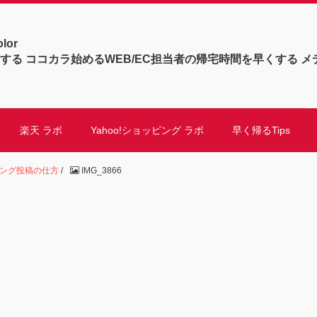
olor
する ココカラ始めるWEB/EC担当者の帰宅時間を早くする メ
楽天 ラボ
Yahoo!ショッピング ラボ
早く帰るTips
ョッピング投稿の仕方
/
IMG_3866