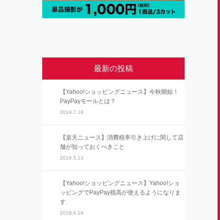
最新の投稿
【Yahoo!ショッピングニュース】今秋開始！
PayPayモールとは？
2019.7.18
【楽天ニュース】消費税率引き上げに関して店
舗が知っておくべきこと
2019.5.13
【Yahoo!ショッピングニュース】Yahoo!ショ
ッピングでPayPay残高が使えるようになりま
す
2019.4.18