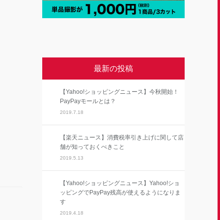
最新の投稿
【Yahoo!ショッピングニュース】今秋開始！
PayPayモールとは？
2019.7.18
【楽天ニュース】消費税率引き上げに関して店
舗が知っておくべきこと
2019.5.13
【Yahoo!ショッピングニュース】Yahoo!ショ
ッピングでPayPay残高が使えるようになりま
す
2019.4.18