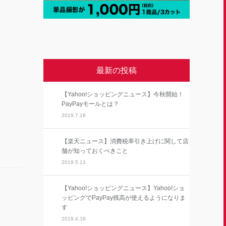
最新の投稿
【Yahoo!ショッピングニュース】今秋開始！
PayPayモールとは？
2019.7.18
【楽天ニュース】消費税率引き上げに関して店
舗が知っておくべきこと
2019.5.13
【Yahoo!ショッピングニュース】Yahoo!ショ
ッピングでPayPay残高が使えるようになりま
す
2019.4.18