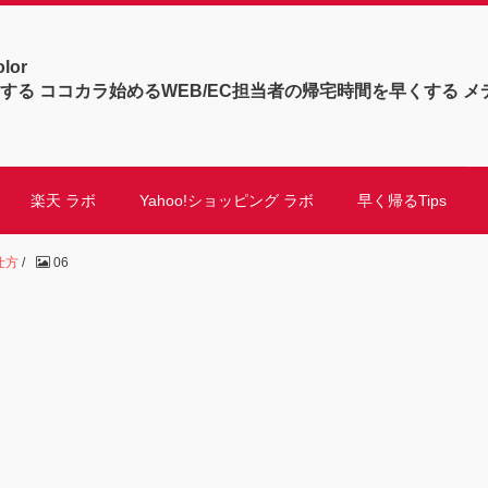
olor
する ココカラ始めるWEB/EC担当者の帰宅時間を早くする メ
楽天 ラボ
Yahoo!ショッピング ラボ
早く帰るTips
仕方
/
06