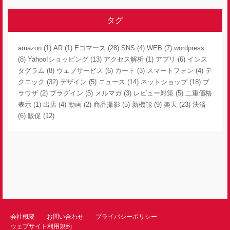
タグ
amazon
(1)
AR
(1)
Eコマース
(28)
SNS
(4)
WEB
(7)
wordpress
(8)
Yahoo!ショッピング
(13)
アクセス解析
(1)
アプリ
(6)
インス
タグラム
(8)
ウェブサービス
(6)
カート
(3)
スマートフォン
(4)
テ
クニック
(32)
デザイン
(5)
ニュース
(14)
ネットショップ
(18)
ブ
ラウザ
(2)
プラグイン
(5)
メルマガ
(3)
レビュー対策
(5)
二重価格
表示
(1)
出店
(4)
動画
(2)
商品撮影
(5)
新機能
(9)
楽天
(23)
決済
(6)
販促
(12)
会社概要
お問い合わせ
プライバシーポリシー
ウェブサイト利用規約