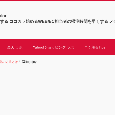
olor
する ココカラ始めるWEB/EC担当者の帰宅時間を早くする メ
楽天 ラボ
Yahoo!ショッピング ラボ
早く帰るTips
率化の方法とは
/
logojoy