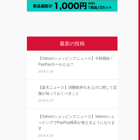
最新の投稿
【Yahoo!ショッピングニュース】今秋開始！
PayPayモールとは？
2019.7.18
【楽天ニュース】消費税率引き上げに関して店
舗が知っておくべきこと
2019.5.13
【Yahoo!ショッピングニュース】Yahoo!ショ
ッピングでPayPay残高が使えるようになりま
す
2019.4.18